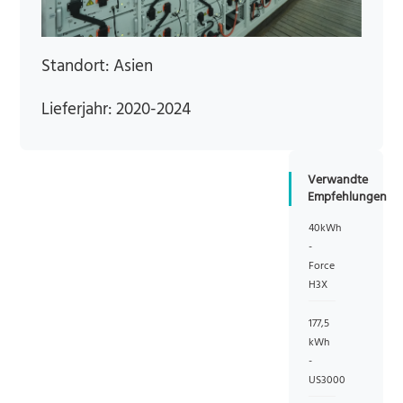
Standort: Asien
Lieferjahr: 2020-2024
Verwandte
Empfehlungen
40kWh
-
Force
H3X
177,5
kWh
-
US3000