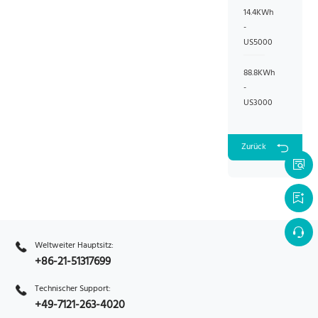
14.4KWh
-
US5000
88.8KWh
-
US3000
Zurück
Weltweiter Hauptsitz:
+86-21-51317699
Technischer Support:
+49-7121-263-4020