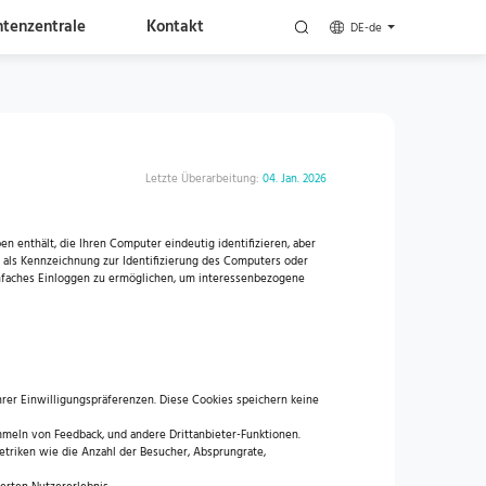
htenzentrale
Kontakt
DE-de
Letzte Überarbeitung:
04. Jan. 2026
n enthält, die Ihren Computer eindeutig identifizieren, aber
s als Kennzeichnung zur Identifizierung des Computers oder
infaches Einloggen zu ermöglichen, um interessenbezogene
hrer Einwilligungspräferenzen. Diese Cookies speichern keine
mmeln von Feedback, und andere Drittanbieter-Funktionen.
Metriken wie die Anzahl der Besucher, Absprungrate,