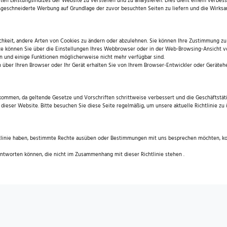
ten Leistungsindizes der Website zu verstehen und zu analysieren. Dies dient einem verbess
eschneiderte Werbung auf Grundlage der zuvor besuchten Seiten zu liefern und die Wirks
chkeit, andere Arten von Cookies zu ändern oder abzulehnen. Sie können Ihre Zustimmung zu
 können Sie über die Einstellungen Ihres Webbrowser oder in der Web-Browsing-Ansicht vo
nn und einige Funktionen möglicherweise nicht mehr verfügbar sind.
über Ihren Browser oder Ihr Gerät erhalten Sie von Ihrem Browser-Entwickler oder Geräteher
e kommen, da geltende Gesetze und Vorschriften schrittweise verbessert und die Geschäftstäti
 dieser Website. Bitte besuchen Sie diese Seite regelmäßig, um unsere aktuelle Richtlinie zu
linie haben, bestimmte Rechte ausüben oder Bestimmungen mit uns besprechen möchten, kont
antworten können, die nicht im Zusammenhang mit dieser Richtlinie stehen .