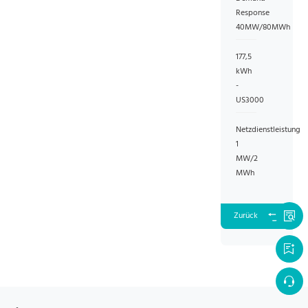
Response
40MW/80MWh
177,5
kWh
-
US3000
Netzdienstleistung
1
MW/2
MWh
Zurück