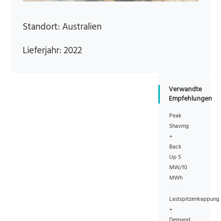
Standort: Australien
Lieferjahr: 2022
Verwandte
Empfehlungen
Peak
Shaving
+
Back
Up 5
MW/10
MWh
Lastspitzenkappung
+
Demand