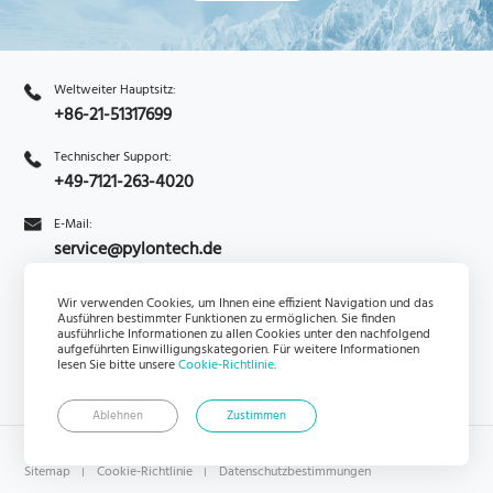
Weltweiter Hauptsitz:
+86-21-51317699
Technischer Support:
+49-7121-263-4020
E-Mail:
service@pylontech.de
Wir verwenden Cookies, um Ihnen eine effizient Navigation und das
Ausführen bestimmter Funktionen zu ermöglichen. Sie finden
Anfrage
Abonnieren
ausführliche Informationen zu allen Cookies unter den nachfolgend
aufgeführten Einwilligungskategorien. Für weitere Informationen
lesen Sie bitte unsere
Cookie-Richtlinie
.
Ablehnen
Zustimmen
Copyright © Pylon Technologies DE GmbH Alle Rechte vorbehalten.
Sitemap
Cookie-Richtlinie
Datenschutzbestimmungen