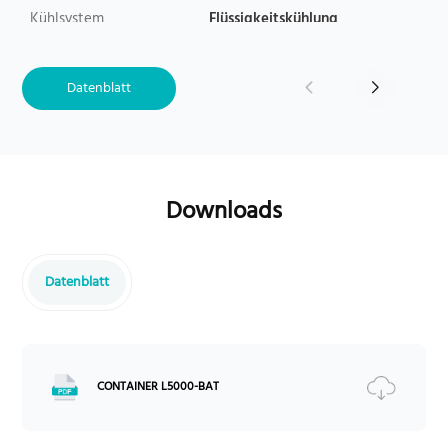
Kühlsystem
Flüssigkeitskühlung
Kühlsystemverbrauch (kW,
38
Kühlen/Heizen)
Datenblatt
Hilfsstromverbrauch (kW, k
40
ontinuierlich/Spitze, inkl. H
VAC)
Korrosionsschutz
C3H (C5 Optional)
Zertifizierung*
Downloads
IEC62619/IEC62040-1/CE/V
DE2510-50/UL1973/UL9540
A
Datenblatt
CONTAINER L5000-BAT