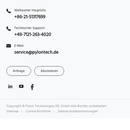
Weltweiter Hauptsitz:
+86-21-51317699
Technischer Support:
+49-7121-263-4020
E-Mail:
service@pylontech.de
Anfrage
Abonnieren
Copyright © Pylon Technologies DE GmbH Alle Rechte vorbehalten.
Sitemap
Cookie-Richtlinie
Datenschutzbestimmungen