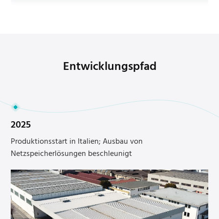
Entwicklungspfad
2025
2
Produktionsstart in Italien; Ausbau von
G
Netzspeicherlösungen beschleunigt
B