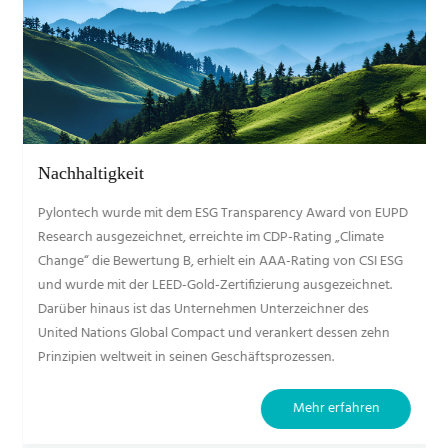
Eigene Forschung & Entwicklung
EUPD
Pylontech ist ein national anerkanntes Hightech-
e
Unternehmen mit vertikal integrierten Kompetenzen entlang
 ESG
der gesamten Wertschöpfungskette der Energiespeicherung.
t.
Als eines der wenigen Unternehmen in China verfügt
Pylontech über eine vollständige Inhouse-F&E und Fertigung
hn
von Batteriezellen, Modulen, BMS und EMS sowie über
umfassende Expertise im Design integrierter
Energiespeichersysteme.
Mehr erfahren